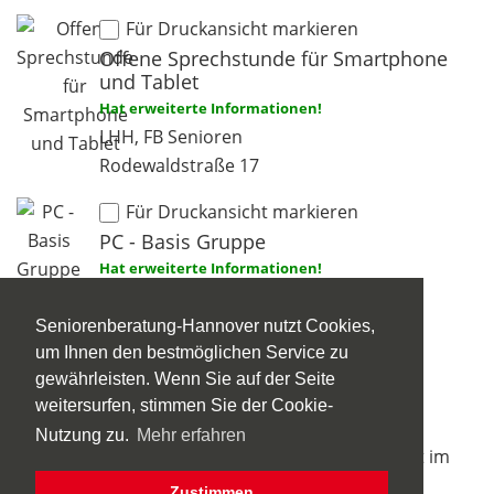
Für Druckansicht markieren
Offene Sprechstunde für Smartphone
und Tablet
Hat erweiterte Informationen!
LHH, FB Senioren
Rodewaldstraße 17
Für Druckansicht markieren
PC - Basis Gruppe
Hat erweiterte Informationen!
LHH, FB Senioren
Luise-Blume-Straße 1
Seniorenberatung-Hannover nutzt Cookies,
um Ihnen den bestmöglichen Service zu
Für Druckansicht markieren
gewährleisten. Wenn Sie auf der Seite
PC Gruppe -Grundkurs
weitersurfen, stimmen Sie der Cookie-
Hat erweiterte Informationen!
Nutzung zu.
Mehr erfahren
Seniorenbüro und Gemeinwesenarbeit im
Sahlkamp
Zustimmen