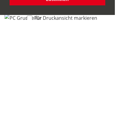
Elmstraße 15
Für Druckansicht markieren
PC Gruppe für Fortgeschrittene
Hat erweiterte Informationen!
KSH
Luise-Blume-Straße 1 1
Für Druckansicht markieren
PC-, Smartphone und Tablet
Sprechstunde für russischsprachige
Senior*innen
Hat erweiterte Informationen!
LHH, FB Senioren
Pfarrlandstraße 3
Für Druckansicht markieren
PC-Anfänger-Gruppe
Hat erweiterte Informationen!