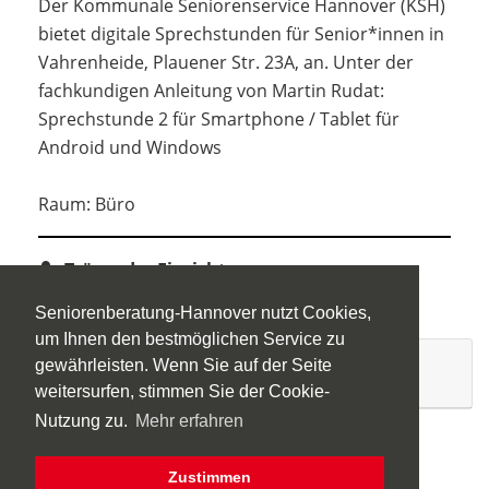
Der Kommunale Seniorenservice Hannover (KSH)
bietet digitale Sprechstunden für Senior*innen in
Vahrenheide, Plauener Str. 23A, an. Unter der
fachkundigen Anleitung von Martin Rudat:
Sprechstunde 2 für Smartphone / Tablet für
Android und Windows
Raum: Büro
Träger der Einrichtung:
KSH, LHH, FB Senioren
Seniorenberatung-Hannover nutzt Cookies,
um Ihnen den bestmöglichen Service zu
gewährleisten. Wenn Sie auf der Seite
II. Angaben zum Angebot
weitersurfen, stimmen Sie der Cookie-
Nutzung zu.
Mehr erfahren
Ist eine Anmeldung erforderlich:
nein
Zustimmen
Wird ein Kostenbeitrag erhoben:
nein