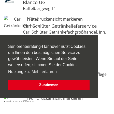
Blanco UG
Raffelbergweg 11
Für Druckansicht markieren
Carl Schlüter Getränkelieferservice
Carl Schlüter Getränkefachgroßhandel, Inh.
Berthold Schlüter
Alte Bemeroder Straße 106-108
Seniorenberatung-Hannover nutzt Cookies,
um Ihnen den bestmöglichen Service zu
Für Druckansicht markieren
gewährleisten. Wenn Sie auf der Seite
Daheim-24.de - Haushaltsnahe
weitersurfen, stimmen Sie der Cookie-
Dienstleistungen
Nutzung zu.
Mehr erfahren
ASK - Ambulanter Service für Krankenpflege
GmbH
Zustimmen
Königstraße 45
Für Druckansicht markieren
Diakoniestation Herrenhausen /
Nordstadt