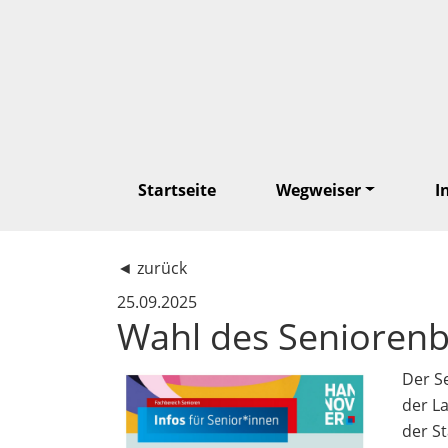
Startseite
Wegweiser
I
◄
zurück
25.09.2025
Wahl des Seniorenb
Der Se
der La
der S