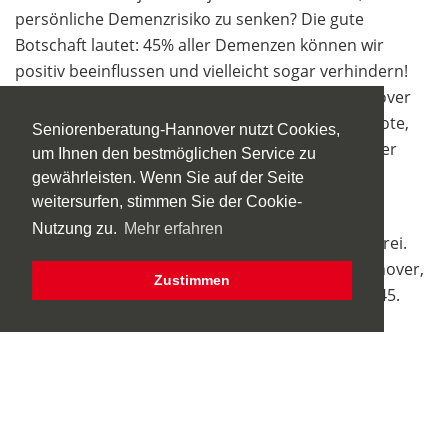
persönliche Demenzrisiko zu senken? Die gute
Botschaft lautet: 45% aller Demenzen können wir
positiv beeinflussen und vielleicht sogar verhindern!
Vom 3.9.2025 bis zum 28.09.2025 finden in Hannover
und Region zahlreiche Vorträge, Mitmach-Angebote,
Seniorenberatung-Hannover nutzt Cookies,
Filmvorführungen und Austausche im Rahmen der
um Ihnen den bestmöglichen Service zu
Wochen der Demenz statt.
gewährleisten. Wenn Sie auf der Seite
weitersurfen, stimmen Sie der Cookie-
Ende: 17:00 Uhr
Nutzung zu.
Mehr erfahren
Anmeldung: ist nicht erforderlich Der Eintritt ist frei.
Veranstalter: Kommunaler Seniorenservice Hannover,
Zustimmen
Osterstr. 31, Ecke Röselerstr., Tel.: 0511/1684 23 45.