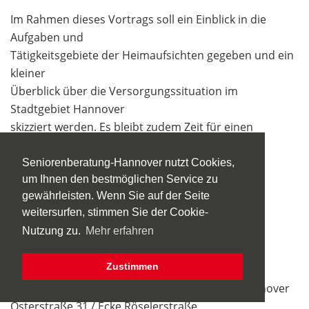
Im Rahmen dieses Vortrags soll ein Einblick in die
Aufgaben und
Tätigkeitsgebiete der Heimaufsichten gegeben und ein
kleiner
Überblick über die Versorgungssituation im
Stadtgebiet Hannover
skizziert werden. Es bleibt zudem Zeit für einen
Austausch zu den
aktuellen Herausforderungen in der Altenpflege.
Seniorenberatung-Hannover nutzt Cookies,
um Ihnen den bestmöglichen Service zu
gewährleisten. Wenn Sie auf der Seite
Referent: Nils Ole Berg
weitersurfen, stimmen Sie der Cookie-
Nutzung zu.
Mehr erfahren
Anmeldung: ist nicht erforderlich.
Der Eintritt ist frei.
Zustimmen
Veranstalter: Kommunaler Seniorenservice Hannover
Osterstraße 31 / Ecke Röselerstraße