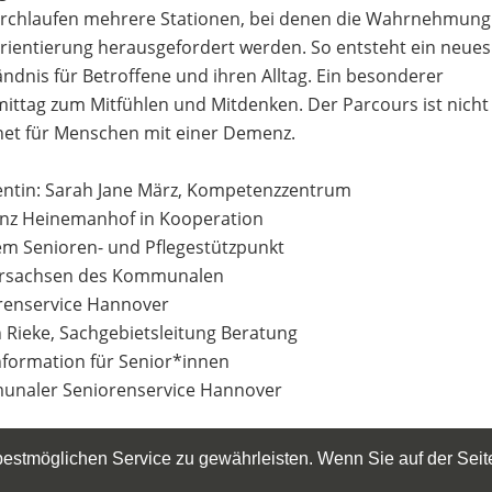
urchlaufen mehrere Stationen, bei denen die Wahrnehmung
rientierung herausgefordert werden. So entsteht ein neues
ndnis für Betroffene und ihren Alltag. Ein besonderer
ittag zum Mitfühlen und Mitdenken. Der Parcours ist nicht
net für Menschen mit einer Demenz.
entin: Sarah Jane März, Kompetenzzentrum
z Heinemanhof in Kooperation
em Senioren- und Pflegestützpunkt
rsachsen des Kommunalen
renservice Hannover
n Rieke, Sachgebietsleitung Beratung
nformation für Senior*innen
naler Seniorenservice Hannover
ung: ist erforderlich.
stmöglichen Service zu gewährleisten. Wenn Sie auf der Seite
tritt ist frei.