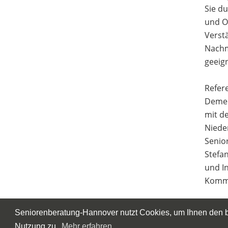
Sie d
und O
Verstä
Nachm
geeig
Refer
Demen
mit d
Niede
Senio
Stefa
und I
Kommu
Anmeld
Seniorenberatung-Hannover nutzt Cookies, um Ihnen den be
Der Ein
Nutzung zu.
Mehr erfahren