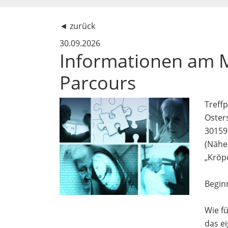
◄
zurück
30.09.2026
Informationen am 
Parcours
Treff
Oster
30159
(Nähe
„Kröp
Begin
Wie f
das e