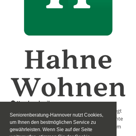
Kurzbeschreibung:
In Laatzen, südlich der Metropole Hannover liegt
Seniorenberatung-Hannover nutzt Cookies,
der Wohnpark Grasdorf mit 54 seniorengerechte
um Ihnen den bestmöglichen Service zu
Wohnungen. Die Anlage befindet sich in grünem
gewährleisten. Wenn Sie auf der Seite
und naturnahem Ambiente. In unmittelbarer