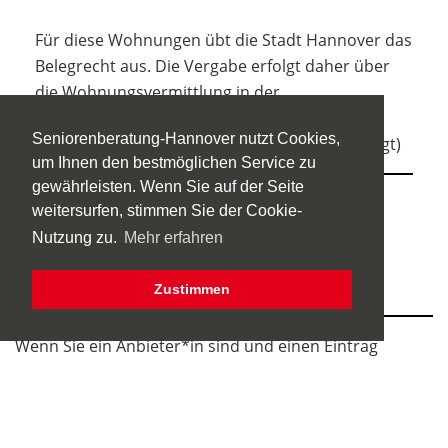
Für diese Wohnungen übt die Stadt Hannover das
Belegrecht aus. Die Vergabe erfolgt daher über
die Wohnungsvermittlung in der
Sallstraße 16, 30171 Hannover
Seniorenberatung-Hannover nutzt Cookies,
Bürgertelefon: 0511 168-46406 (Termin benötigt)
um Ihnen den bestmöglichen Service zu
gewährleisten. Wenn Sie auf der Seite
Träger der Einrichtung:
weitersurfen, stimmen Sie der Cookie-
hanova WOHNEN GmbH
Nutzung zu.
Mehr erfahren
Zustimmen
Wenn Sie ein Anbieter*in sind und einen Eintrag
platzieren möchten, oder Ihren Eintrag pflegen,
klicken Sie bitte auf "
Eintragsverwaltung
".