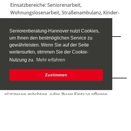
Einsatzbereiche: Seniorenarbeit,
Wohnungslosenarbeit, Straßenambulanz, Kinder-
und Jugendarbeit, Migrations- und
Flüchtlingsarbeit,
Seniorenberatung-Hannover nutzt Cookies,
um Ihnen den bestmöglichen Service zu
Träger der Einrichtung:
gewährleisten. Wenn Sie auf der Seite
weitersurfen, stimmen Sie der Cookie-
Caritasverband Hannover e. V.
Nutzung zu.
Mehr erfahren
Zustimmen
Wenn Sie ein Anbieter*in sind und einen Eintrag
platzieren möchten, oder Ihren Eintrag pflegen,
klicken Sie bitte auf "
Eintragsverwaltung
".
Rückmeldung zur Seite