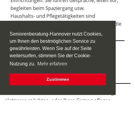
Einrichtungen. Sie führen Gespräche, lesen vor,
begleiten beim Spaziergang usw.
Haushalts- und Pflegetätigkeiten sind
ausgeschlossen. Die Vermittlung erfolgt über die
Sozialarbeiterin im Diakonischen Werk.
Seniorenberatung-Hannover nutzt Cookies,
um Ihnen den bestmöglichen Service zu
gewährleisten. Wenn Sie auf der Seite
Träger der Einrichtung:
weitersurfen, stimmen Sie der Cookie-
Diakonisches Werk Hannover gGmbH
Nutzung zu.
Mehr erfahren
Zustimmen
Wenn Sie ein Anbieter*in sind und einen Eintrag
platzieren möchten, oder Ihren Eintrag pflegen,
klicken Sie bitte auf "
Eintragsverwaltung
".
Rückmeldung zur Seite