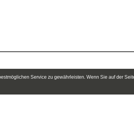
stmöglichen Service zu gewährleisten. Wenn Sie auf der Seite
trag platzieren möchten, oder Ihren Eintrag pflegen,
Informationen