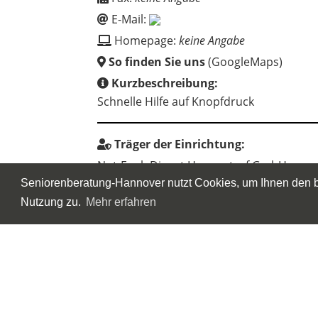
E-Mail:
Homepage:
keine Angabe
So finden Sie uns
(GoogleMaps)
Kurzbeschreibung:
Schnelle Hilfe auf Knopfdruck
Träger der Einrichtung:
Not-Funk-Dienst Hausnotruf GmbH
Seniorenberatung-Hannover nutzt Cookies, um Ihnen den be
Nutzung zu.
Mehr erfahren
Wenn Sie ein Anbieter*in sind und einen Ein
klicken Sie bitte auf "
Eintragsverwaltung
".
Einträge