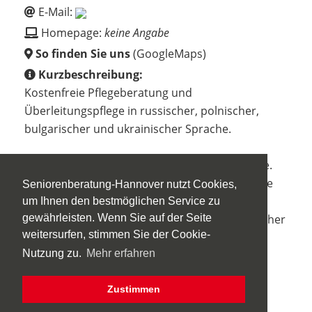
E-Mail:
Homepage:
keine Angabe
So finden Sie uns
(GoogleMaps)
Kurzbeschreibung:
Kostenfreie Pflegeberatung und
Überleitungspflege in russischer, polnischer,
bulgarischer und ukrainischer Sprache.
a) Orientierungskurs für pflegende Angehörige.
b) Themenbezogene Spezialkurse für pflegende
Seniorenberatung-Hannover nutzt Cookies,
Angehörige.
um Ihnen den bestmöglichen Service zu
gewährleisten. Wenn Sie auf der Seite
c) Individuelle Häusliche Schulungen in häuslicher
weitersurfen, stimmen Sie der Cookie-
Umgebung.
Nutzung zu.
Mehr erfahren
d) Überleitungspflege, Beratung vor und nach
Entlassung aus Krankenhaus.
Zustimmen
e) Fachberatung Demenz.