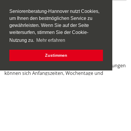
Ist eine Anmeldung erforderlich:
nein
Seniorenberatung-Hannover nutzt Cookies,
um Ihnen den bestmöglichen Service zu
Wird ein Kostenbeitrag erhoben:
nein
gewährleisten. Wenn Sie auf der Seite
Das Angebot findet an folgenden Tagen statt:
weitersurfen, stimmen Sie der Cookie-
Samstag
Nutzung zu.
Mehr erfahren
Hinweis:
Zustimmen
Aufgrund der aktuell geltenden Hygienebestimmungen
können sich Anfangszeiten, Wochentage und
Begegnungsorte ändern. Bitte vor Besuch einer
Gruppe unbedingt Kontakt mit der hauptamtlichen
Ansprechperson aufnehmen.
Wenn Sie ein Anbieter*in sind und einen Eintrag
platzieren möchten, oder Ihren Eintrag pflegen,