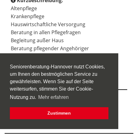
Kurzbeschreibung:
Altenpflege
Krankenpflege
Hauswirtschaftliche Versorgung
Beratung in allen Pflegefragen
Begleitung außer Haus
Beratung pflegender Angehöriger
-Auch in russischer Sprache-
Seniorenberatung-Hannover nutzt Cookies,
um Ihnen den bestmöglichen Service zu
Einzugsgebiet bitte erfragen
gewährleisten. Wenn Sie auf der Seite
weitersurfen, stimmen Sie der Cookie-
Nutzung zu.
Mehr erfahren
Träger der Einrichtung:
Garant GmbH
Zustimmen