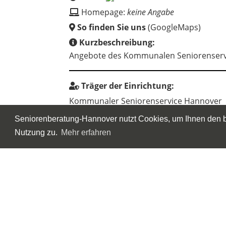
Homepage:
keine Angabe
So finden Sie uns
(GoogleMaps)
Kurzbeschreibung:
Angebote des Kommunalen Seniorenserv
Träger der Einrichtung:
Kommunaler Seniorenservice Hannover
Seniorenberatung-Hannover nutzt Cookies, um Ihnen den be
Nutzung zu.
Mehr erfahren
Wenn Sie ein Anbieter*in sind und einen Ein
klicken Sie bitte auf "
Eintragsverwaltung
".
Einträge
Übersicht aller Ein