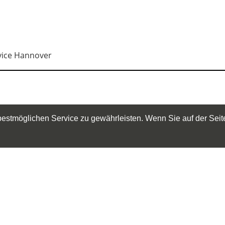
ice Hannover
stmöglichen Service zu gewährleisten. Wenn Sie auf der Seite
trag platzieren möchten, oder Ihren Eintrag pflegen,
Informationen
träge
Aktuelles