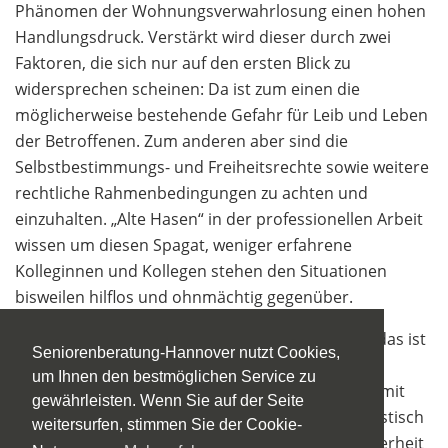
Phänomen der Wohnungsverwahrlosung einen hohen
Handlungsdruck. Verstärkt wird dieser durch zwei
Faktoren, die sich nur auf den ersten Blick zu
widersprechen scheinen: Da ist zum einen die
möglicherweise bestehende Gefahr für Leib und Leben
der Betroffenen. Zum anderen aber sind die
Selbstbestimmungs- und Freiheitsrechte sowie weitere
rechtliche Rahmenbedingungen zu achten und
einzuhalten. „Alte Hasen“ in der professionellen Arbeit
wissen um diesen Spagat, weniger erfahrene
Kolleginnen und Kollegen stehen den Situationen
bisweilen hilflos und ohnmächtig gegenüber.
Mehr Transparenz durch mehr Informationen – das ist
Seniorenberatung-Hannover nutzt Cookies,
das Ziel der vorliegenden Broschüre: Sie will
um Ihnen den bestmöglichen Service zu
Helferinnen und Helfer darin unterstützen, sich mit
gewährleisten. Wenn Sie auf der Seite
dem vielseitigen Phänomen Verwahrlosung realistisch
weitersurfen, stimmen Sie der Cookie-
auseinander zu setzen und mehr Handlungssicherheit