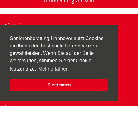
Rückmeldung zur Seite
Einträge
Übersicht aller Einträge
Seniorenberatung-Hannover nutzt Cookies,
Eintragsverwaltung
um Ihnen den bestmöglichen Service zu
gewährleisten. Wenn Sie auf der Seite
Informationen
weitersurfen, stimmen Sie der Cookie-
Aktuelles
Nutzung zu.
Mehr erfahren
Veranstaltungen
Zustimmen
Seniorenberatung-Hannover
AGB
Impressum
Datenschutz
Erklärung Barrierefreiheit